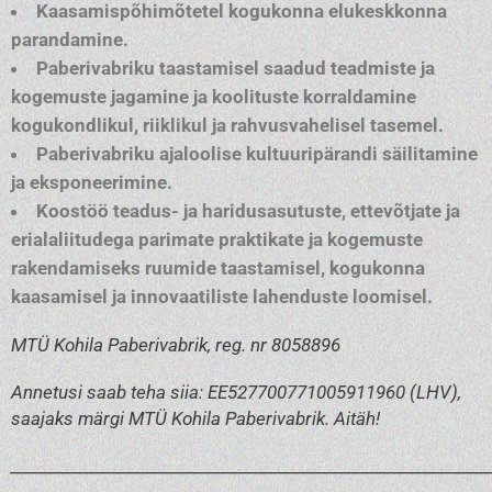
Kaasamispõhimõtetel kogukonna elukeskkonna
parandamine.
Paberivabriku taastamisel saadud teadmiste ja
kogemuste jagamine ja koolituste korraldamine
kogukondlikul, riiklikul ja rahvusvahelisel tasemel.
Paberivabriku ajaloolise kultuuripärandi säilitamine
ja eksponeerimine.
Koostöö teadus- ja haridusasutuste, ettevõtjate ja
erialaliitudega parimate praktikate ja kogemuste
rakendamiseks ruumide taastamisel, kogukonna
kaasamisel ja innovaatiliste lahenduste loomisel.
MTÜ Kohila Paberivabrik, reg. nr 8058896
Annetusi saab teha siia: EE527700771005911960 (LHV),
saajaks märgi MTÜ Kohila Paberivabrik. Aitäh!
______________________________________________________________