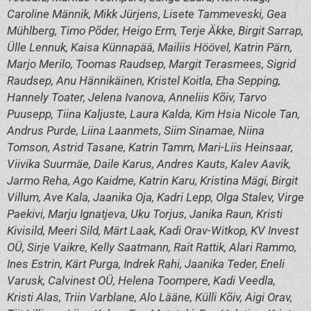
Caroline Männik, Mikk Jürjens, Lisete Tammeveski, Gea
Mühlberg, Timo Põder, Heigo Erm, Terje Äkke, Birgit Sarrap,
Ülle Lennuk, Kaisa Künnapää, Mailiis Höövel, Katrin Pärn,
Marjo Merilo, Toomas Raudsep, Margit Terasmees, Sigrid
Raudsep, Anu Hännikäinen, Kristel Koitla, Eha Sepping,
Hannely Toater, Jelena Ivanova, Anneliis Kõiv, Tarvo
Puusepp, Tiina Kaljuste, Laura Kalda, Kim Hsia Nicole Tan,
Andrus Purde, Liina Laanmets, Siim Sinamae, Niina
Tomson, Astrid Tasane, Katrin Tamm, Mari-Liis Heinsaar,
Viivika Suurmäe, Daile Karus, Andres Kauts, Kalev Aavik,
Jarmo Reha, Ago Kaidme, Katrin Karu, Kristina Mägi, Birgit
Villum, Ave Kala, Jaanika Oja, Kadri Lepp, Olga Stalev, Virge
Paekivi, Marju Ignatjeva, Uku Torjus, Janika Raun, Kristi
Kivisild, Meeri Sild, Märt Laak, Kadi Orav-Witkop, KV Invest
OÜ, Sirje Vaikre, Kelly Saatmann, Rait Rattik, Alari Rammo,
Ines Estrin, Kärt Purga, Indrek Rahi, Jaanika Teder, Eneli
Varusk, Calvinest OÜ, Helena Toompere, Kadi Veedla,
Kristi Alas, Triin Varblane, Alo Lääne, Külli Kõiv, Aigi Orav,