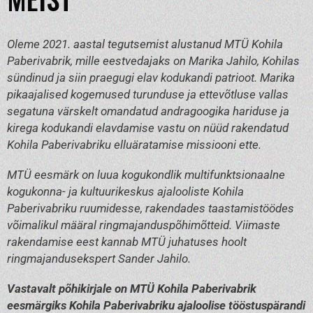
Oleme 2021. aastal tegutsemist alustanud MTÜ Kohila
Paberivabrik, mille eestvedajaks on Marika Jahilo, Kohilas
sündinud ja siin praegugi elav kodukandi patrioot. Marika
pikaajalised kogemused turunduse ja ettevõtluse vallas
segatuna värskelt omandatud andragoogika hariduse ja
kirega kodukandi elavdamise vastu on nüüd rakendatud
Kohila Paberivabriku elluäratamise missiooni ette.
MTÜ eesmärk on luua kogukondlik multifunktsionaalne
kogukonna- ja kultuurikeskus ajalooliste Kohila
Paberivabriku ruumidesse, rakendades taastamistöödes
võimalikul määral ringmajanduspõhimõtteid. Viimaste
rakendamise eest kannab MTÜ juhatuses hoolt
ringmajandusekspert Sander Jahilo.
Vastavalt põhikirjale on MTÜ Kohila Paberivabrik
eesmärgiks Kohila Paberivabriku ajaloolise tööstuspärandi