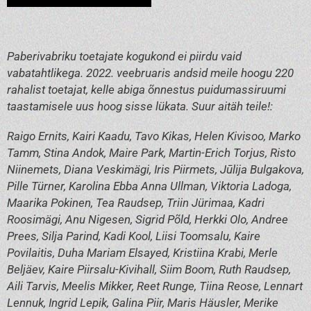
Paberivabriku toetajate kogukond ei piirdu vaid
vabatahtlikega. 2022. veebruaris andsid meile hoogu 220
rahalist toetajat, kelle abiga õnnestus puidumassiruumi
taastamisele uus hoog sisse lükata. Suur aitäh teile!:
Raigo Ernits, Kairi Kaadu, Tavo Kikas, Helen Kivisoo, Marko
Tamm, Stina Andok, Maire Park, Martin-Erich Torjus, Risto
Niinemets, Diana Veskimägi, Iris Piirmets, Jūlija Bulgakova,
Pille Türner, Karolina Ebba Anna Ullman, Viktoria Ladoga,
Maarika Pokinen, Tea Raudsep, Triin Jürimaa, Kadri
Roosimägi, Anu Nigesen, Sigrid Põld, Herkki Olo, Andree
Prees, Silja Parind, Kadi Kool, Liisi Toomsalu, Kaire
Povilaitis, Duha Mariam Elsayed, Kristiina Krabi, Merle
Beljäev, Kaire Piirsalu-Kivihall, Siim Boom, Ruth Raudsep,
Aili Tarvis, Meelis Mikker, Reet Runge, Tiina Reose, Lennart
Lennuk, Ingrid Lepik, Galina Piir, Maris Häusler, Merike