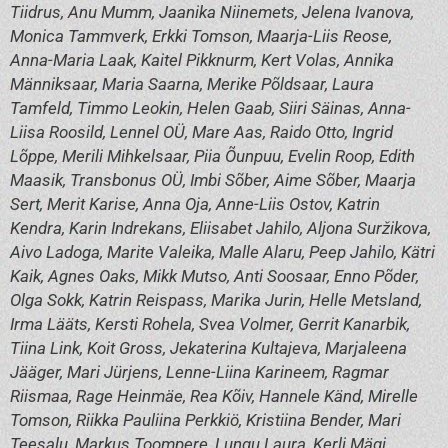
Tiidrus, Anu Mumm, Jaanika Niinemets, Jelena Ivanova,
Monica Tammverk, Erkki Tomson, Maarja-Liis Reose,
Anna-Maria Laak, Kaitel Pikknurm, Kert Volas, Annika
Männiksaar, Maria Saarna, Merike Põldsaar, Laura
Tamfeld, Timmo Leokin, Helen Gaab, Siiri Säinas, Anna-
Liisa Roosild, Lennel OÜ, Mare Aas, Raido Otto, Ingrid
Lõppe, Merili Mihkelsaar, Piia Õunpuu, Evelin Roop, Edith
Maasik, Transbonus OÜ, Imbi Sõber, Aime Sõber, Maarja
Sert, Merit Karise, Anna Oja, Anne-Liis Ostov, Katrin
Kendra, Karin Indrekans, Eliisabet Jahilo, Aljona Suržikova,
Aivo Ladoga, Marite Valeika, Malle Alaru, Peep Jahilo, Kätri
Kaik, Agnes Oaks, Mikk Mutso, Anti Soosaar, Enno Põder,
Olga Sokk, Katrin Reispass, Marika Jurin, Helle Metsland,
Irma Lääts, Kersti Rohela, Svea Volmer, Gerrit Kanarbik,
Tiina Link, Koit Gross, Jekaterina Kultajeva, Marjaleena
Jääger, Mari Jürjens, Lenne-Liina Karineem, Ragmar
Riismaa, Rage Heinmäe, Rea Kõiv, Hannele Känd, Mirelle
Tomson, Riikka Pauliina Perkkiö, Kristiina Bender, Mari
Teesalu, Markus Toompere, Lungu Laura, Kerli Mägi,