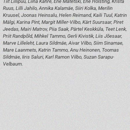
Tiit Lillipuu, Liina Kahre, Ene Matetski, Ene Holsting, Krista
Ruus, Lilli Jahilo, Annika Kalamäe, Siiri Kolka, Merilin
Kruusel, Joonas Heinsalu, Helen Reimand, Kaili Tuul, Katrin
Mälgi, Karina Pint, Margit Miller-Vilbo, Kärt Suursaar, Piret
Jeedas, Mairi Matrov, Piia Saak, Pärtel Keskküla, Teet Lenk,
Priit Randpõld, Mihkel Tammo, Gerli Kivistik, Liis Jõesaar,
Marve Lilleleht, Laura Sildmäe, Aivar Vilbo, Siim Sinamae,
Mare Laanmets, Katrin Tammo, Anu Heinonen, Toomas
Sildmäe, Iiris Saluri, Karl Ramon Vilbo, Suzan Sarapu-
Velbaum.