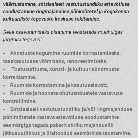
väärtustamine, sotsiaalselt vastutustundliku ettevõtluse
soodustamine ringmajanduse põhimõtetel ja kogukonna
kultuuriliste tegevuste keskuse tekitamine.
Selle saavutamiseks plaanime teostatada muuhulgas
järgmisi tegevusi:
Annetuste kogumine ruumide korrastamiseks,
taaskasutusse võtmiseks, renoveerimiseks.
Toetusürituste, kunsti- ja kultuurisündmuste
korraldamine.
Ruumide korrastamine ja kasutuselevõtt.
Ruumide ja hoonete ohutusnõuetele vastavuse
kontrollimine.
Sotsiaalselt vastutustundliku ja/või ringmajanduse
põhimõtetele vastava ettevõtluse soodustamine
eesmärgiga tagada paberivabriku majanduslik
jätkusuutlikkus ja ülaltoodud eesmärkide teostamine.